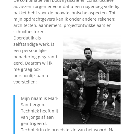
De combinatie van bouwfysische én constructieve
adviezen zorgen er voor dat u een nagenoeg volledig
pakket hebt voor de bouwtechnische aspecten. Tot
mijn opdrachtgevers kan ik onder andere rekenen:
architecten, aannemers, projectontwikkelaars en
schoolbesturen.
Doordat ik als
zelfstandige werk, is
een persoonlijke
benadering gegarand
eerd. Daarom wil ik
me graag ook
persoonlijk aan u
voorstellen:
Mijn naam is Mark
Santbergen.
Techniek heeft mij
van jongs af aan
geïntrigeerd.
Techniek in de breedste zin van het woord. Na